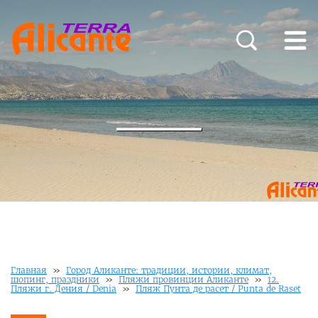
Главная
»
Город Аликанте: традиции, истории, климат,
шопинг, праздники
»
Пляжи провинции Аликанте
»
12.
Пляжи г. Дения / Denia
»
Пляж Пунта де расет / Punta de Raset