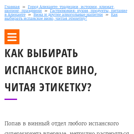
Главная
»
Город Аликанте: традиции, истории, климат,
шопинг, праздники
»
Гастрономия: кухня, продукты, питание
в Аликанте
»
Вина и другие алкогольные напитки
»
Как
выбирать испанское вино, читая этикетку?
КАК ВЫБИРАТЬ
ИСПАНСКОЕ ВИНО,
ЧИТАЯ ЭТИКЕТКУ?
Попав в винный отдел любого испанского
супермаркета впервые, нетрудно растеряться