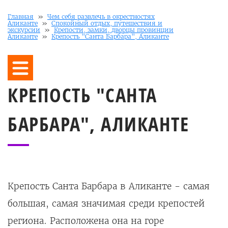
Главная
»
Чем себя развлечь в окрестностях
Аликанте
»
Спокойный отдых, путешествия и
экскурсии
»
Крепости, замки, дворцы провинции
Аликанте
»
Крепость "Санта Барбара", Аликанте
КРЕПОСТЬ "САНТА
БАРБАРА", АЛИКАНТЕ
Крепость Санта Барбара в Аликанте - самая
большая, самая значимая среди крепостей
региона. Р
асположена она на горе