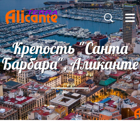
Крепость "Санта
Барбара", Аликанте