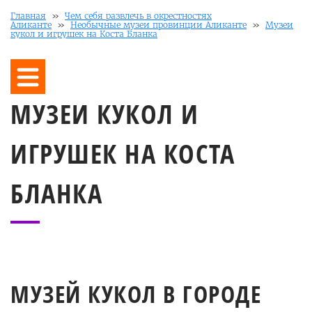
Главная
»
Чем себя развлечь в окрестностях
Аликанте
»
Необычные музеи провинции Аликанте
»
Музеи
кукол и игрушек на Коста Бланка
МУЗЕИ КУКОЛ И
ИГРУШЕК НА КОСТА
БЛАНКА
МУЗЕЙ КУКОЛ В ГОРОДЕ