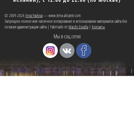
© 2009-2026
Irina Pavlova
— www.terra-alicante.com
Запрещено полное или частичное копирование и использование материалов сайта без
согласия администрации сайта | Fabricado en
Wacdis España
|
Контакты
Мы в соц.сетях